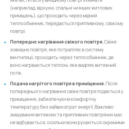
яке міститься у вихідному повітрі з кімнати
(наприклад, від кухні, спальні чи інших житлових
приміщень), що проходить через мідний
теплообмінник, передається припливному, свіжому
повітрі.
Попереднє нагрівання свіжого повітря.
Свіже
зовнішнє повітря, яке потрапляє в систему
вентиляції, проходить через теплообмінник, де
воно нагрівається теплом, яке виділяє витяжний
потік.
Подача нагрітого повітря в приміщення.
Після
попереднього нагрівання свіже повітря подається у
приміщення, забезпечуючи комфортну
температуру без зайвих втрат енергії. Важливо:
змішування витяжних та припливних повітряних мас
не відбувається, оскільки вони рухаються окремими