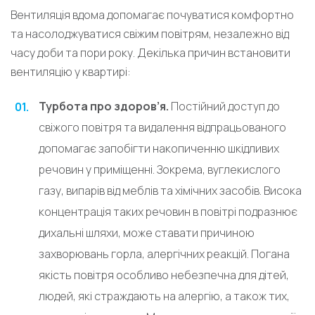
Вентиляція вдома допомагає почуватися комфортно
та насолоджуватися свіжим повітрям, незалежно від
часу доби та пори року. Декілька причин встановити
вентиляцію у квартирі:
Турбота про здоров’я.
Постійний доступ до
свіжого повітря та видалення відпрацьованого
допомагає запобігти накопиченню шкідливих
речовин у приміщенні. Зокрема, вуглекислого
газу, випарів від меблів та хімічних засобів. Висока
концентрація таких речовин в повітрі подразнює
дихальні шляхи, може ставати причиною
захворювань горла, алергічних реакцій. Погана
якість повітря особливо небезпечна для дітей,
людей, які страждають на алергію, а також тих,