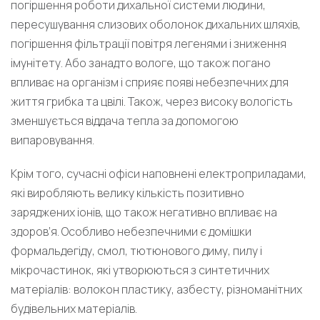
погіршення роботи дихальної системи людини,
пересушування слизових оболонок дихальних шляхів,
погіршення фільтрації повітря легенями і зниження
імунітету. Або занадто вологе, що також погано
впливає на організм і сприяє появі небезпечних для
життя грибка та цвілі. Також, через високу вологість
зменшується віддача тепла за допомогою
випаровування.
Крім того, сучасні офіси наповнені електроприладами,
які виробляють велику кількість позитивно
заряджених іонів, що також негативно впливає на
здоров’я. Особливо небезпечними є домішки
формальдегіду, смол, тютюнового диму, пилу і
мікрочастинок, які утворюються з синтетичних
матеріалів: волокон пластику, азбесту, різноманітних
будівельних матеріалів.