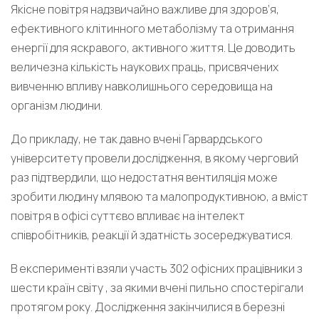
Якісне повітря надзвичайно важливе для здоров’я,
ефективного клітинного метаболізму та отримання
енергії для яскравого, активного життя. Це доводить
величезна кількість наукових праць, присвячених
вивченню впливу навколишнього середовища на
організм людини.
До прикладу, не так давно вчені Гарвардського
університету провели дослідження, в якому черговий
раз підтвердили, що недостатня вентиляція може
зробити людину млявою та малопродуктивною, а вміст
повітря в офісі суттєво впливає на інтелект
співробітників, реакції й здатність зосереджуватися.
В експерименті взяли участь 302 офісних працівники з
шести країн світу , за якими вчені пильно спостерігали
протягом року. Дослідження закінчилися в березні