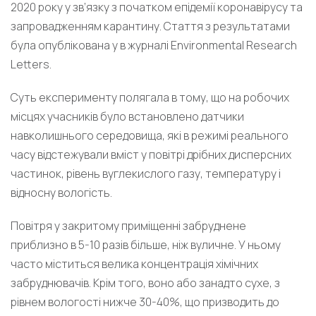
2020 року у зв’язку з початком епідемії коронавірусу та
запровадженням карантину. Стаття з результатами
була опублікована у в журналі Environmental Research
Letters.
Суть експерименту полягала в тому, що на робочих
місцях учасників було встановлено датчики
навколишнього середовища, які в режимі реального
часу відстежували вміст у повітрі дрібних дисперсних
частинок, рівень вуглекислого газу, температуру і
відносну вологість.
Повітря у закритому приміщенні забруднене
приблизно в 5-10 разів більше, ніж вуличне. У ньому
часто міститься велика концентрація хімічних
забруднювачів. Крім того, воно або занадто сухе, з
рівнем вологості нижче 30-40%, що призводить до